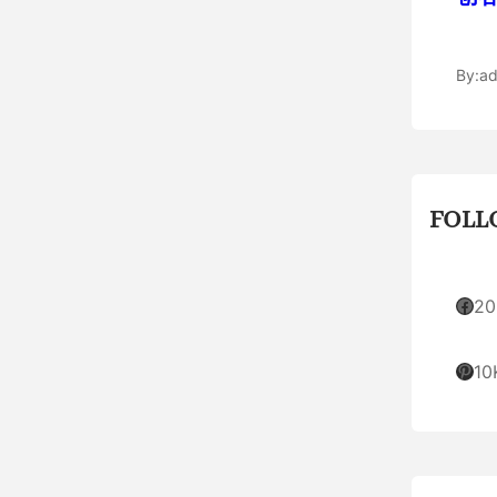
By:
ad
FOLL
Facebook
20
Pinterest
10