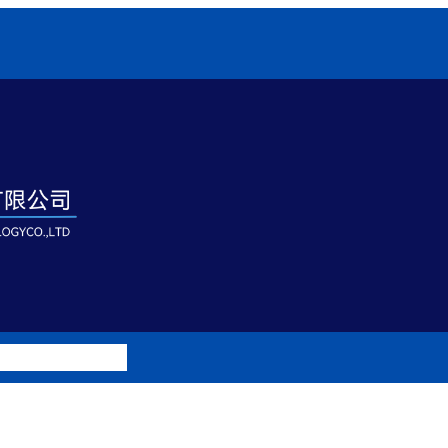
例
特殊定制UV灯具