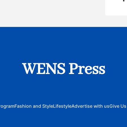
WENS Press
rogram
Fashion and Style
Lifestyle
Advertise with us
Give Us