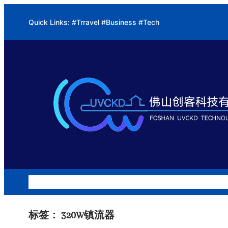
跳
Quick Links: #Trravel #Business #Tech
至
内
容
公司介绍
硅胶改质系列
水处理系列
油烟净化系列
项目案
标签：
320W镇流器