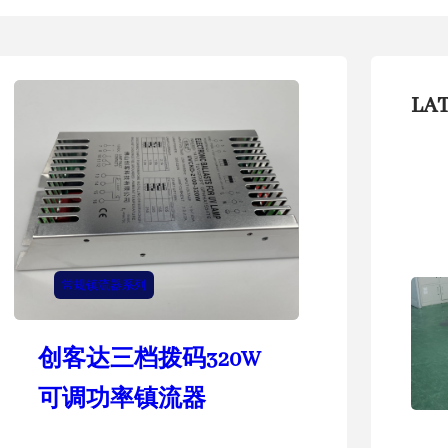
LA
常规镇流器系列
创客达三档拨码320W
可调功率镇流器