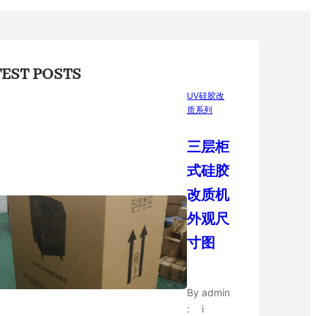
TEST POSTS
UV硅胶改
质系列
三层柜
式硅胶
改质机
外观尺
寸图
By
admin
:
i