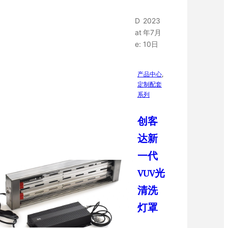
D
2023
at
年7月
e:
10日
产品中心
, 
定制配套
系列
创客
达新
一代
VUV光
清洗
灯罩