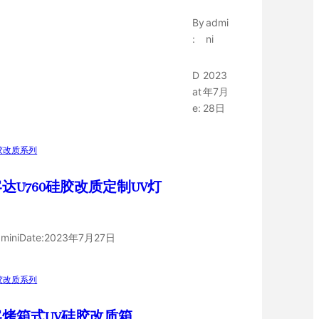
By
admi
:
ni
D
2023
at
年7月
e:
28日
胶改质系列
达U760硅胶改质定制UV灯
mini
Date:
2023年7月27日
胶改质系列
客烤箱式UV硅胶改质箱