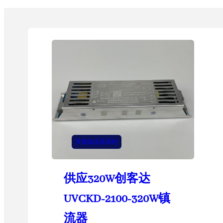
常规镇流器系列
供应320W创客达
UVCKD-2100-320W镇
流器