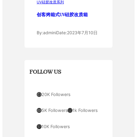
UV硅胶改质系列
创客烤箱式UV硅胶改质箱
By:
admini
Date:
2023年7月10日
FOLLOW US
Facebook
20K Followers
YouTube
WordPress
5K Followers
1k Followers
Pinterest
10K Followers