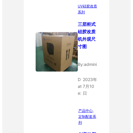
UV硅胶改质
系列
三层柜式
硅胶改质
机外观尺
寸图
By:
admini
D
2023年
at
7月10
e:
日
产品中心
, 
定制配套系
列