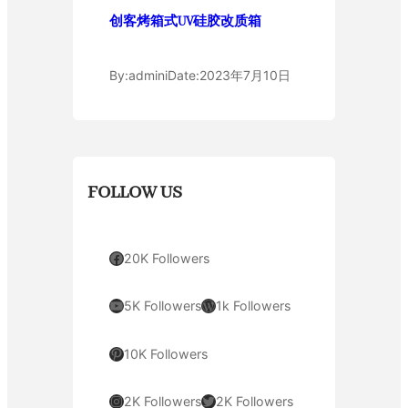
创客烤箱式UV硅胶改质箱
By:
admini
Date:
2023年7月10日
FOLLOW US
Facebook
20K Followers
YouTube
WordPress
5K Followers
1k Followers
Pinterest
10K Followers
Instagram
Twitter
2K Followers
2K Followers