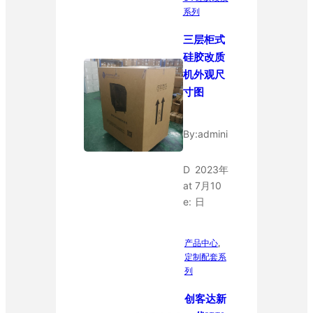
系列
三层柜式
硅胶改质
机外观尺
寸图
By:
admini
D
2023年
at
7月10
e:
日
产品中心
, 
定制配套系
列
创客达新