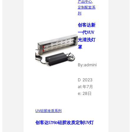
产品中心
, 
定制配套系
列
创客达新
一代VUV
光清洗灯
罩
By:
admini
D
2023
at
年7月
e:
28日
UV硅胶改质系列
创客达U760硅胶改质定制UV灯