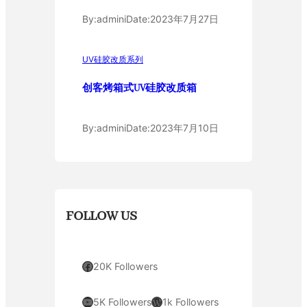
By:
admini
Date:
2023年7月27日
UV硅胶改质系列
创客烤箱式UV硅胶改质箱
By:
admini
Date:
2023年7月10日
FOLLOW US
Facebook
20K Followers
YouTube
WordPress
5K Followers
1k Followers