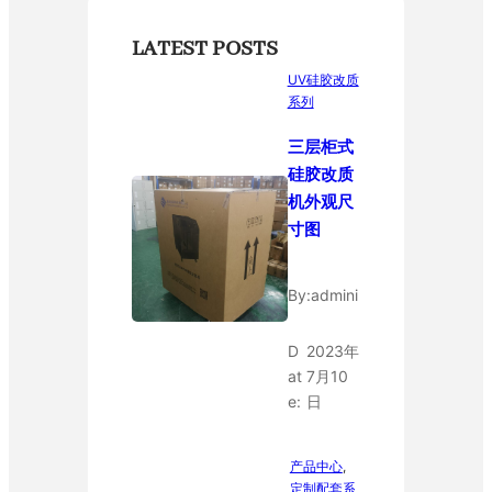
LATEST POSTS
UV硅胶改质
系列
三层柜式
硅胶改质
机外观尺
寸图
By:
admini
D
2023年
at
7月10
e:
日
产品中心
, 
定制配套系