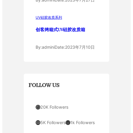
UV硅胶改质系列
创客烤箱式UV硅胶改质箱
By:
admini
Date:
2023年7月10日
FOLLOW US
Facebook
20K Followers
YouTube
WordPress
5K Followers
1k Followers