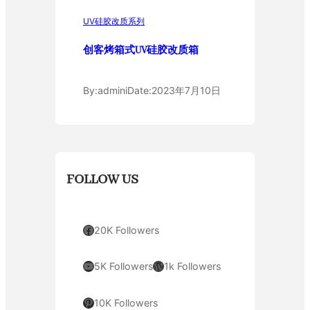
UV硅胶改质系列
创客烤箱式UV硅胶改质箱
By:
admini
Date:
2023年7月10日
FOLLOW US
Facebook
20K Followers
YouTube
WordPress
5K Followers
1k Followers
Pinterest
10K Followers