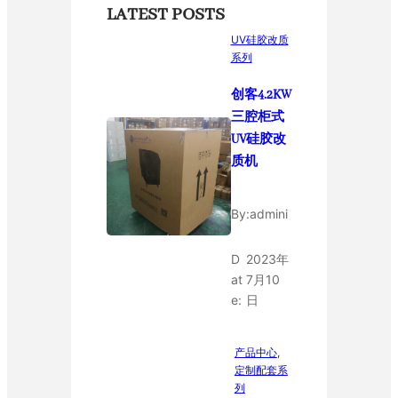
LATEST POSTS
UV硅胶改质
系列
创客4.2KW
三腔柜式
UV硅胶改
质机
By:
admini
D
2023年
at
7月10
e:
日
产品中心
, 
定制配套系
列