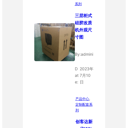
系列
三层柜式
硅胶改质
机外观尺
寸图
By:
admini
D
2023年
at
7月10
e:
日
产品中心
, 
定制配套系
列
创客达新