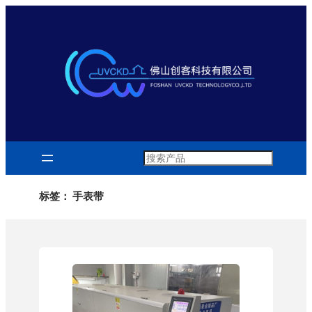
跳
至
内
容
Search
标签：
手表带