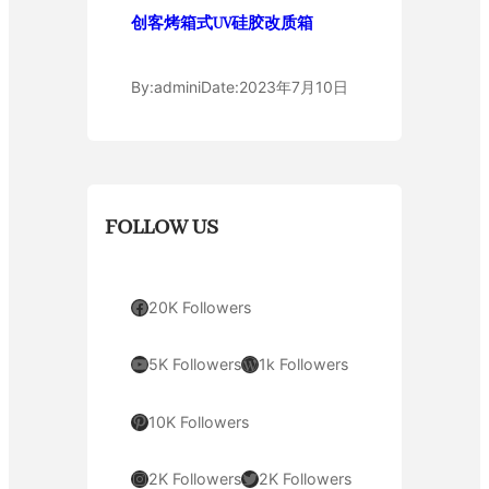
创客烤箱式UV硅胶改质箱
By:
admini
Date:
2023年7月10日
FOLLOW US
Facebook
20K Followers
YouTube
WordPress
5K Followers
1k Followers
Pinterest
10K Followers
Instagram
Twitter
2K Followers
2K Followers