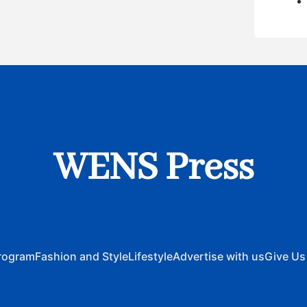
WENS Press
rogram
Fashion and Style
Lifestyle
Advertise with us
Give Us