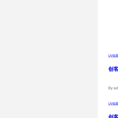
UV硅
创客
By:
ad
UV硅
创