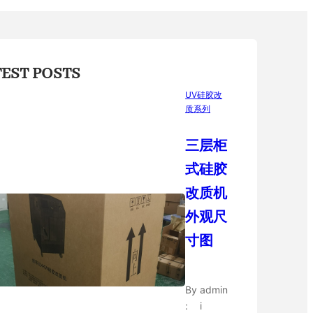
TEST POSTS
UV硅胶改
质系列
三层柜
式硅胶
改质机
外观尺
寸图
By
admin
:
i