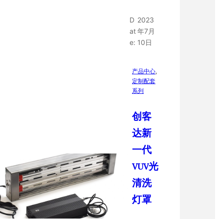
D
2023
at
年7月
e:
10日
产品中心
, 
定制配套
系列
创客
达新
一代
VUV光
清洗
灯罩