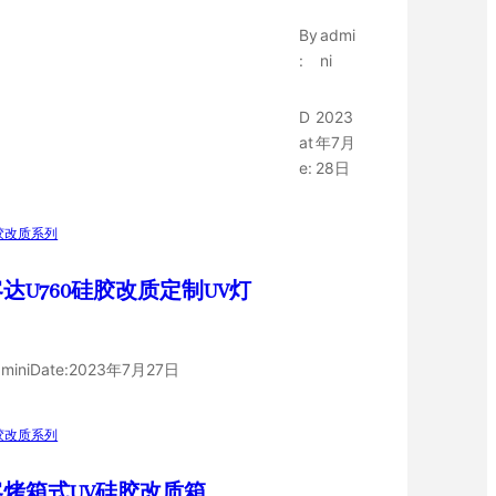
By
admi
:
ni
D
2023
at
年7月
e:
28日
胶改质系列
达U760硅胶改质定制UV灯
mini
Date:
2023年7月27日
胶改质系列
客烤箱式UV硅胶改质箱