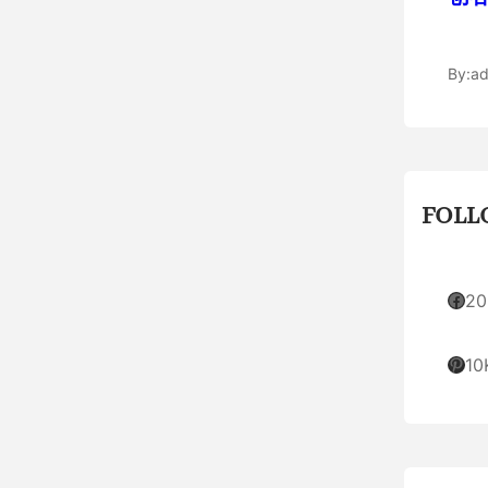
By:
ad
FOLL
Facebook
20
Pinterest
10