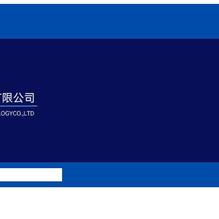
例
特殊定制UV灯具