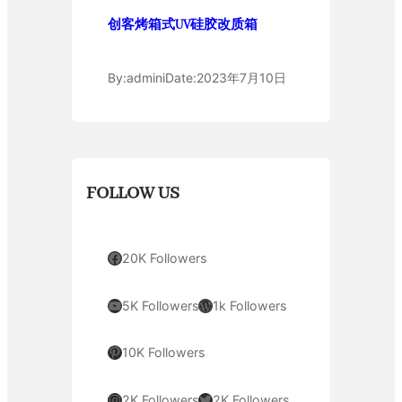
创客烤箱式UV硅胶改质箱
By:
admini
Date:
2023年7月10日
FOLLOW US
Facebook
20K Followers
YouTube
WordPress
5K Followers
1k Followers
Pinterest
10K Followers
Instagram
Twitter
2K Followers
2K Followers