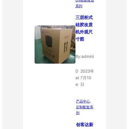
UV硅胶改质
系列
三层柜式
硅胶改质
机外观尺
寸图
By:
admini
D
2023年
at
7月10
e:
日
产品中心
, 
定制配套系
列
创客达新