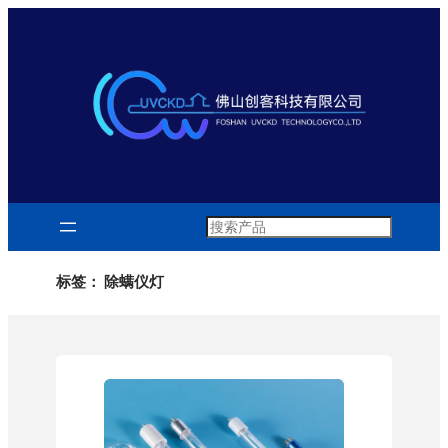
跳
至
内
容
Search
标签：
除螨仪灯