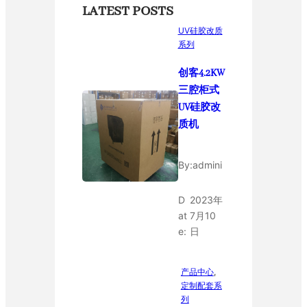
LATEST POSTS
UV硅胶改质
系列
创客4.2KW
三腔柜式
UV硅胶改
质机
By:
admini
D
2023年
at
7月10
e:
日
产品中心
, 
定制配套系
列