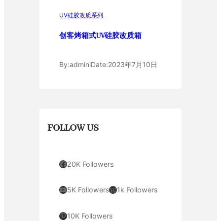
UV硅胶改质系列
创客烤箱式UV硅胶改质箱
By:
admini
Date:
2023年7月10日
FOLLOW US
Facebook
20K Followers
YouTube
WordPress
5K Followers
1k Followers
Pinterest
10K Followers