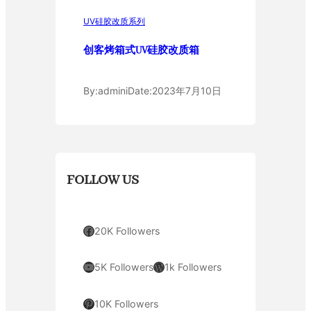
UV硅胶改质系列
创客烤箱式UV硅胶改质箱
By:
admini
Date:
2023年7月10日
FOLLOW US
Facebook
20K Followers
YouTube
WordPress
5K Followers
1k Followers
Pinterest
10K Followers