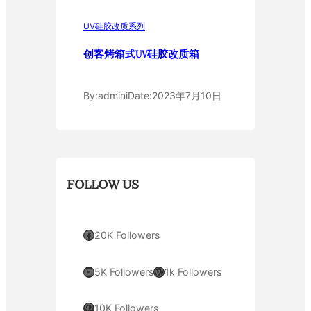
UV硅胶改质系列
创客烤箱式UV硅胶改质箱
By:
admini
Date:
2023年7月10日
FOLLOW US
Facebook
20K Followers
YouTube
WordPress
5K Followers
1k Followers
Pinterest
10K Followers