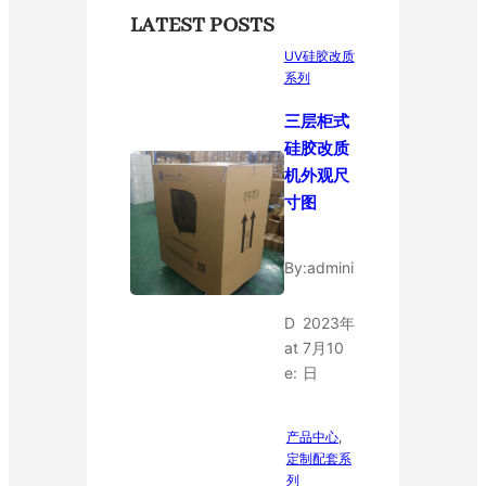
LATEST POSTS
UV硅胶改质
系列
三层柜式
硅胶改质
机外观尺
寸图
By:
admini
D
2023年
at
7月10
e:
日
产品中心
, 
定制配套系
列