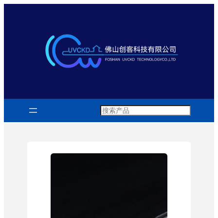
跳
至
内
容
Search