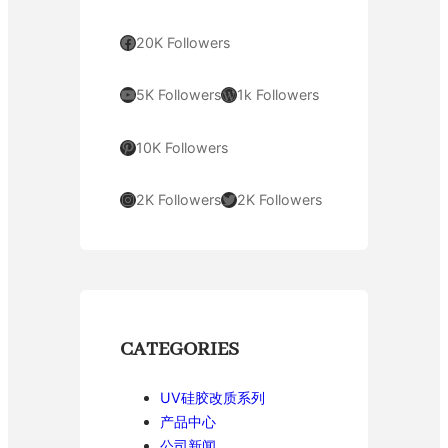
Facebook
20K Followers
YouTube
WordPress
5K Followers
1k Followers
Pinterest
10K Followers
Instagram
Twitter
2K Followers
2K Followers
CATEGORIES
UV硅胶改质系列
产品中心
公司新闻