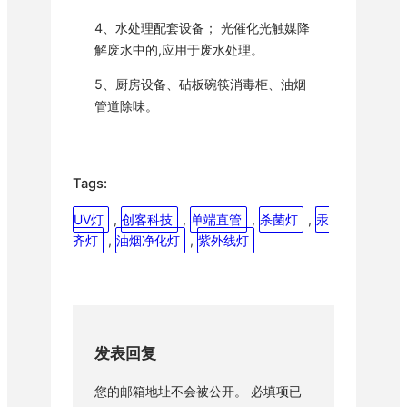
4、水处理配套设备； 光催化光触媒降
解废水中的,应用于废水处理。
5、厨房设备、砧板碗筷消毒柜、油烟
管道除味。
Tags:
UV灯
, 
创客科技
, 
单端直管
, 
杀菌灯
, 
汞
齐灯
, 
油烟净化灯
, 
紫外线灯
发表回复
您的邮箱地址不会被公开。
必填项已