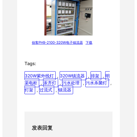
创客PH9-2100-320W电子镇流器
下载
Tags:
320W紫外线灯
, 
320W镇流器
, 
排架
, 
明
渠电柜
, 
汞齐灯
, 
污水处理
, 
污水杀菌灯
, 
灯架
, 
过流式
, 
镇流器
发表回复