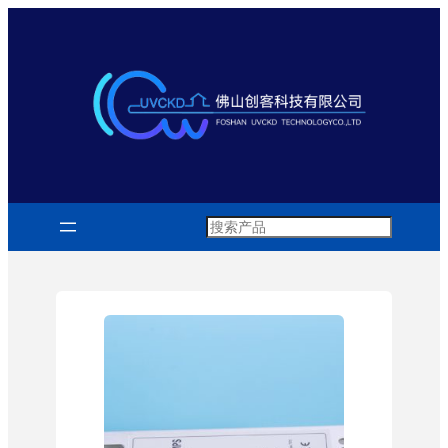
跳
至
内
容
Search