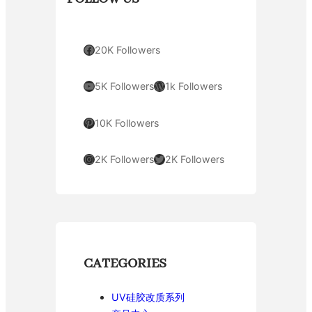
Facebook
20K Followers
YouTube
WordPress
5K Followers
1k Followers
Pinterest
10K Followers
Instagram
Twitter
2K Followers
2K Followers
CATEGORIES
UV硅胶改质系列