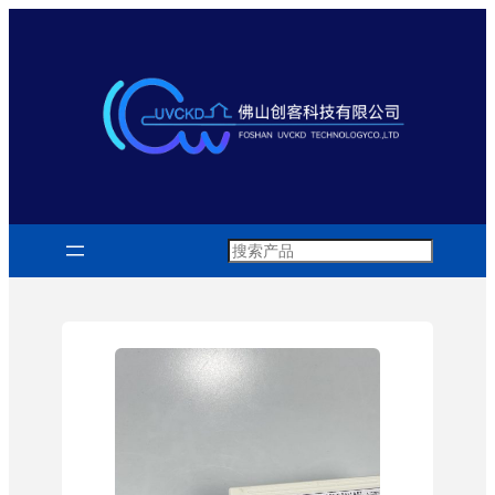
跳
至
内
容
Search