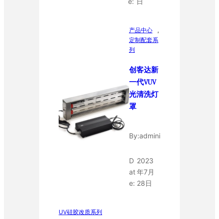
e:
日
产品中心
, 
定制配套系
列
创客达新
一代VUV
光清洗灯
罩
By:
admini
D
2023
at
年7月
e:
28日
UV硅胶改质系列