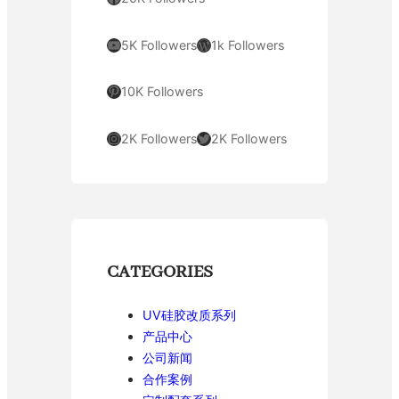
YouTube
WordPress
5K Followers
1k Followers
Pinterest
10K Followers
Instagram
Twitter
2K Followers
2K Followers
CATEGORIES
UV硅胶改质系列
产品中心
公司新闻
合作案例