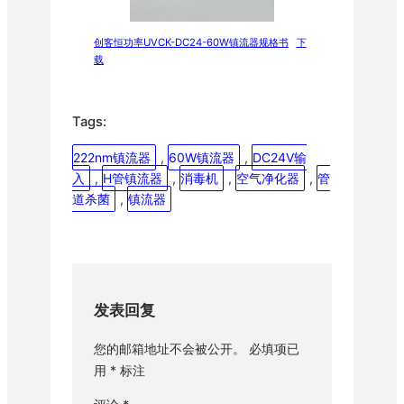
创客恒功率UVCK-DC24-60W镇流器规格书
下
载
Tags:
222nm镇流器
, 
60W镇流器
, 
DC24V输
入
, 
H管镇流器
, 
消毒机
, 
空气净化器
, 
管
道杀菌
, 
镇流器
发表回复
您的邮箱地址不会被公开。
必填项已
用
*
标注