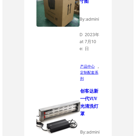
寸图
By:
admini
D
2023年
at
7月10
e:
日
产品中心
, 
定制配套系
列
创客达新
一代VUV
光清洗灯
罩
By:
admini