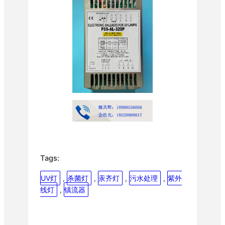
Tags:
UV灯
, 
杀菌灯
, 
汞齐灯
, 
污水处理
, 
紫外
线灯
, 
镇流器