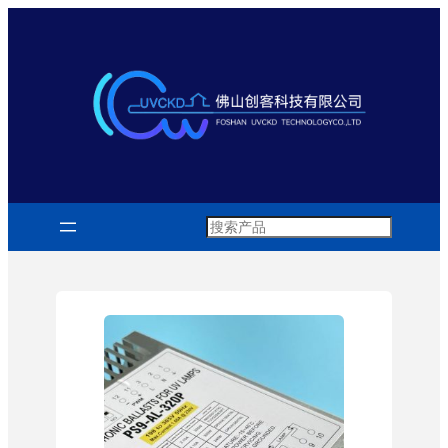
跳
至
内
容
Search