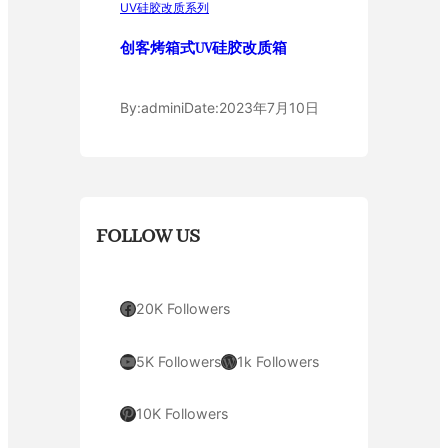
UV硅胶改质系列
创客烤箱式UV硅胶改质箱
By:
admini
Date:
2023年7月10日
FOLLOW US
Facebook
20K Followers
YouTube
WordPress
5K Followers
1k Followers
Pinterest
10K Followers