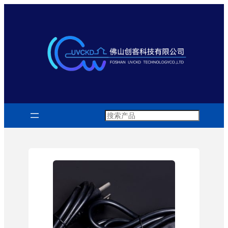
跳
至
内
容
Search