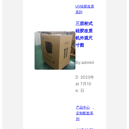
UV硅胶改质
系列
三层柜式
硅胶改质
机外观尺
寸图
By:
admini
D
2023年
at
7月10
e:
日
产品中心
, 
定制配套系
列