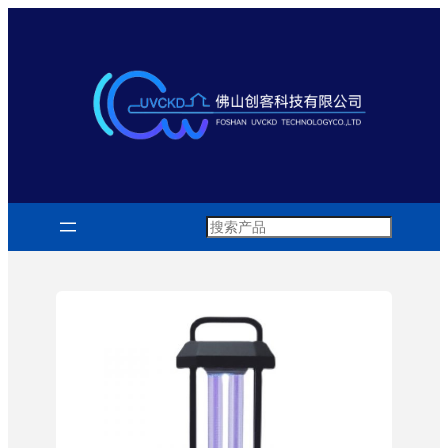
跳
至
内
容
Search