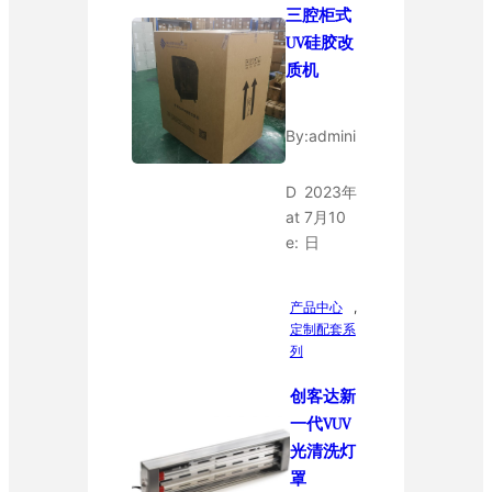
三腔柜式
UV硅胶改
质机
By:
admini
D
2023年
at
7月10
e:
日
产品中心
, 
定制配套系
列
创客达新
一代VUV
光清洗灯
罩