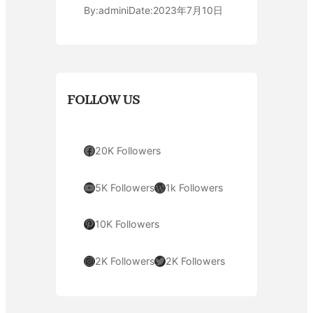
By:
admini
Date:
2023年7月10日
FOLLOW US
Facebook
20K Followers
YouTube
WordPress
5K Followers
1k Followers
Pinterest
10K Followers
Instagram
Twitter
2K Followers
2K Followers