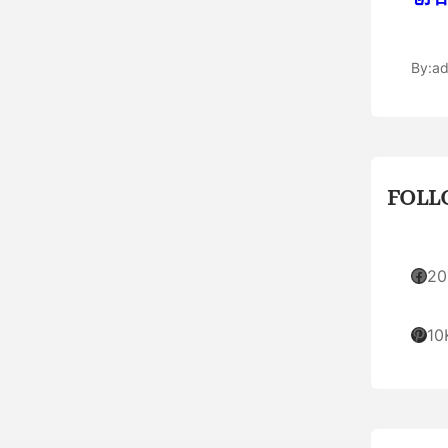
By:
ad
FOLL
Facebook
20
Pinterest
10