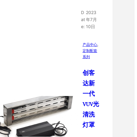
D
2023
at
年7月
e:
10日
产品中心
, 
定制配套
系列
创客
达新
一代
VUV光
清洗
灯罩