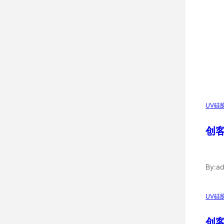
UV硅
创客
By:
ad
UV硅
创