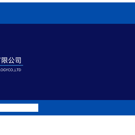
例
特殊定制UV灯具