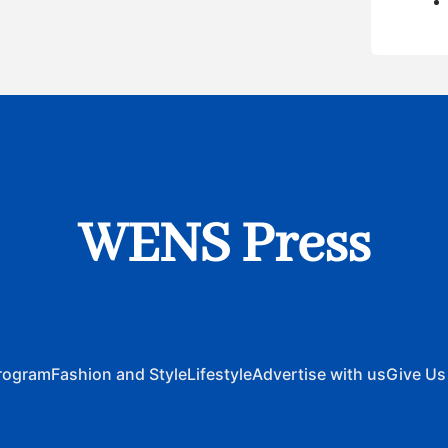
WENS Press
rogram
Fashion and Style
Lifestyle
Advertise with us
Give Us