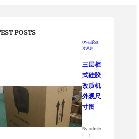
TEST POSTS
UV硅胶改
质系列
三层柜
式硅胶
改质机
外观尺
寸图
By
admin
:
i