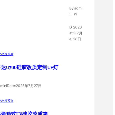
By
admi
:
ni
D
2023
at
年7月
e:
28日
胶改质系列
达U760硅胶改质定制UV灯
mini
Date:
2023年7月27日
胶改质系列
客烤箱式UV硅胶改质箱